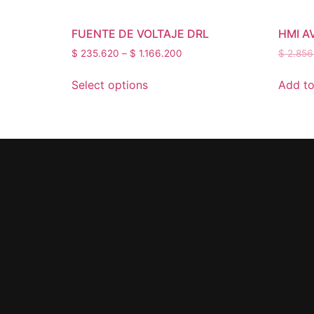
FUENTE DE VOLTAJE DRL
HMI A
$
235.620
–
$
1.166.200
$
2.856
Select options
Add to