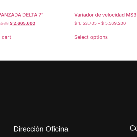
VANZADA DELTA 7″
Variador de velocidad MS
.238
$
2.665.600
$
1.153.705
–
$
5.569.200
 cart
Select options
Co
Dirección Oficina