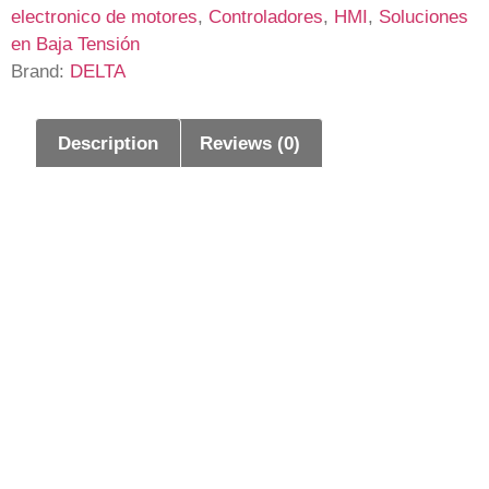
electronico de motores
,
Controladores
,
HMI
,
Soluciones
en Baja Tensión
Brand:
DELTA
Description
Reviews (0)
Description
La pantalla HMI Delta DOP-107WV es una
solución avanzada y confiable para la
visualización y control de procesos en sistemas
de automatización industrial. Con una pantalla
táctil TFT de 7 pulgadas y resolución de 800×480
píxeles. Ofrece una interfaz clara. intuitiva y de
alta calidad que facilita la operación de máquinas