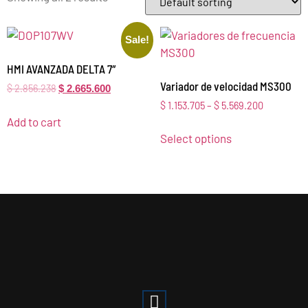
Sale!
HMI AVANZADA DELTA 7″
Variador de velocidad MS300
$
2.856.238
$
2.665.600
$
1.153.705
–
$
5.569.200
Add to cart
Select options